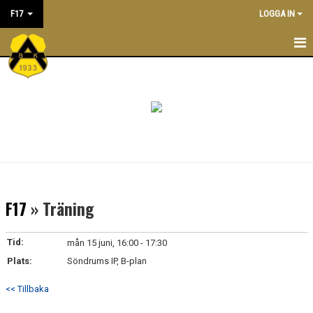
F17
LOGGA IN
F17
NYHETER
KALENDER
MATCHER
LEDARE
F17
» Träning
TRUPPEN
Tid:
mån 15 juni, 16:00 - 17:30
Plats:
Söndrums IP, B-plan
<< Tillbaka