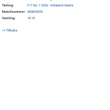
Tävling:
F17 div. 1 2026 - Götaland Västra
Matchnummer:
000625055
Samling:
10:15
<< Tillbaka