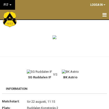
F17
LOGGA IN
F17
NYHETER
KALENDER
MATCHER
LEDARE
vs
TRUPPEN
SG Ruddalen IF
BK Astrio
INFORMATION
Matchstart:
lör 22 augusti, 11:15
Plats:
Ruddalen Konstgräs 2