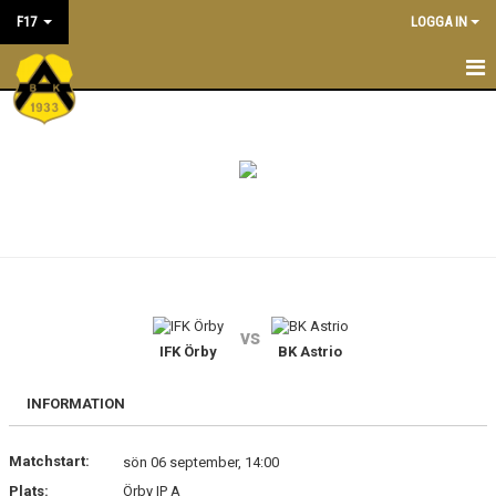
F17
LOGGA IN
F17
NYHETER
KALENDER
MATCHER
LEDARE
vs
TRUPPEN
IFK Örby
BK Astrio
INFORMATION
Matchstart:
sön 06 september, 14:00
Plats:
Örby IP A