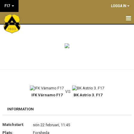
F17
LOGGA IN
F17
NYHETER
KALENDER
MATCHER
LEDARE
vs
TRUPPEN
IFK Värnamo F17
BK Astrio 3. F17
INFORMATION
Matchstart:
sön 22 februari, 11:45
Plats:
Forsheda