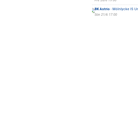
Fre 26/6 19:00
BK Astrio
- Mölnlycke IS 
Sön 21/6 17:00