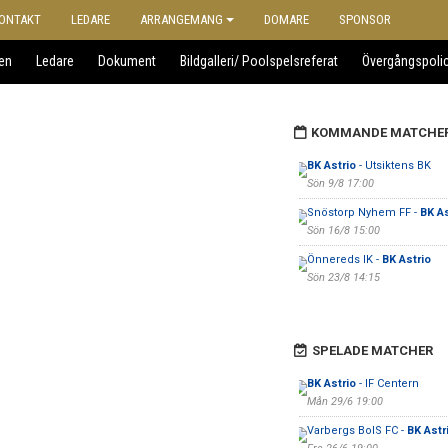
ONTAKT
LEDARE
ARRANGEMANG
DOMARE
SPONSOR
en
Ledare
Dokument
Bildgalleri/ Poolspelsreferat
Övergångspoli
KOMMANDE MATCHE
BK Astrio
- Utsiktens BK
Sön 9/8 17:00
Snöstorp Nyhem FF -
BK As
Sön 16/8 15:00
Önnereds IK -
BK Astrio
Sön 23/8 14:15
SPELADE MATCHER
BK Astrio
- IF Centern
Mån 29/6 19:00
Varbergs BoIS FC -
BK Astr