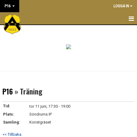
P16
LOGGA IN
P16
NYHETER
KALENDER
TRÄNINGSTIDER
TRUPPEN
P16
» Träning
LEDARE
Tid:
tor 11 juni, 17:30 - 19:00
DOKUMENT
Plats:
Söndrums IP
Samling:
Konstgräset
BILDGALLERI/ POOLSPELSREFERAT
<< Tillbaka
ÖVERGÅNGSPOLICY