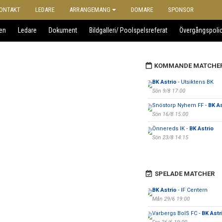
ONTAKT
LEDARE
ARRANGEMANG
DOMARE
SPONSOR
en
Ledare
Dokument
Bildgalleri/ Poolspelsreferat
Övergångspoli
KOMMANDE MATCHE
BK Astrio
- Utsiktens BK
Sön 9/8 17:00
Snöstorp Nyhem FF -
BK As
Sön 16/8 15:00
Önnereds IK -
BK Astrio
Sön 23/8 14:15
SPELADE MATCHER
BK Astrio
- IF Centern
Mån 29/6 19:00
Varbergs BoIS FC -
BK Astr