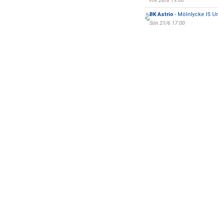
Fre 26/6 19:00
BK Astrio
- Mölnlycke IS 
Sön 21/6 17:00