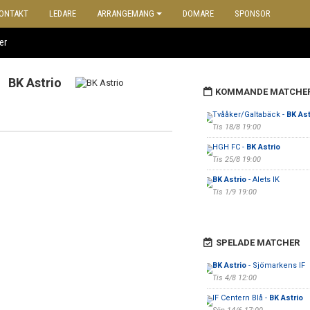
ONTAKT
LEDARE
ARRANGEMANG
DOMARE
SPONSOR
er
BK Astrio
KOMMANDE MATCHE
Tvååker/Galtabäck -
BK Ast
Tis 18/8 19:00
HGH FC -
BK Astrio
Tis 25/8 19:00
BK Astrio
- Alets IK
Tis 1/9 19:00
SPELADE MATCHER
BK Astrio
- Sjömarkens IF
Tis 4/8 12:00
IF Centern Blå -
BK Astrio