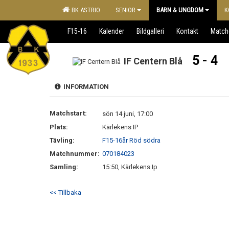
BK ASTRIO
SENIOR
BARN & UNGDOM
K
F15-16
Kalender
Bildgalleri
Kontakt
Match
5 - 4
IF Centern Blå
INFORMATION
Matchstart:
sön 14 juni, 17:00
Plats:
Kärlekens IP
Tävling:
F15-16år Röd södra
Matchnummer:
070184023
Samling:
15:50, Kärlekens Ip
<< Tillbaka