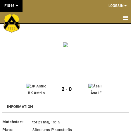
F15-16
LOGGA IN
F15-16
KALENDER
BILDGALLERI
KONTAKT
MATCHER
2 - 0
BK Astrio
Åsa IF
INFORMATION
Matchstart:
tor 21 maj, 19:15
Plats:
Söndrums IP konstgräs