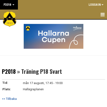
P2018
LOGGA IN
P2018
NYHETER
TRÄNINGSTIDER
KALENDER
TRUPPEN
P2018
» Träning P18 Svart
LEDARE
Tid:
mån 17 augusti, 17:45 - 19:00
MATCHER
Plats:
Hallägraplanen
BILDGALLERI
<< Tillbaka
DOKUMENT