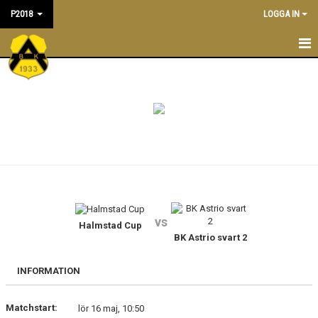
P2018
LOGGA IN
P2018
NYHETER
TRÄNINGSTIDER
KALENDER
TRUPPEN
vs
LEDARE
Halmstad Cup
BK Astrio svart 2
MATCHER
INFORMATION
BILDGALLERI
Matchstart:
lör 16 maj, 10:50
DOKUMENT