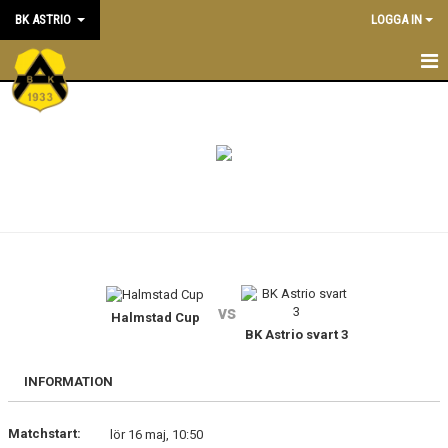
BK ASTRIO
LOGGA IN
HEM
NYHETER
VÅRA LAG
OM BOLLKLUBBEN
KALENDER
vs
Halmstad Cup
MATCHER
BK Astrio svart 3
BLI MEDLEM
INFORMATION
STÖTTA BK ASTRIO
Matchstart:
lör 16 maj, 10:50