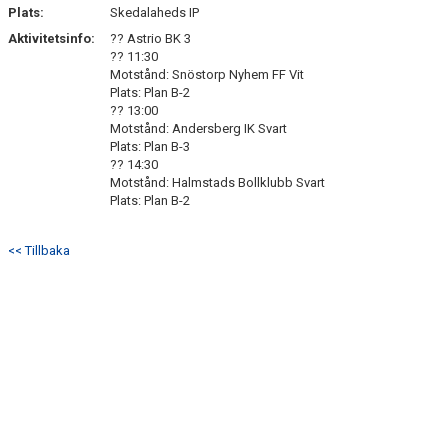
SÖNDRUMS IP
Plats:
Skedalaheds IP
Aktivitetsinfo:
?? Astrio BK 3
TRYGG I ASTRIO
?? 11:30
Motstånd: Snöstorp Nyhem FF Vit
BK ASTRIO LOPPIS & CAFÉ
Plats: Plan B-2
?? 13:00
Motstånd: Andersberg IK Svart
ASTRIOSHOPEN
Plats: Plan B-3
?? 14:30
Motstånd: Halmstads Bollklubb Svart
Plats: Plan B-2
<< Tillbaka