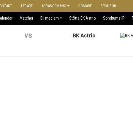
ONTAKT
LEDARE
ARRANGEMANG
DOMARE
SPONSOR
alender
Matcher
Bli medlem
Stötta BK Astrio
Söndrums IP
vs
BK Astrio