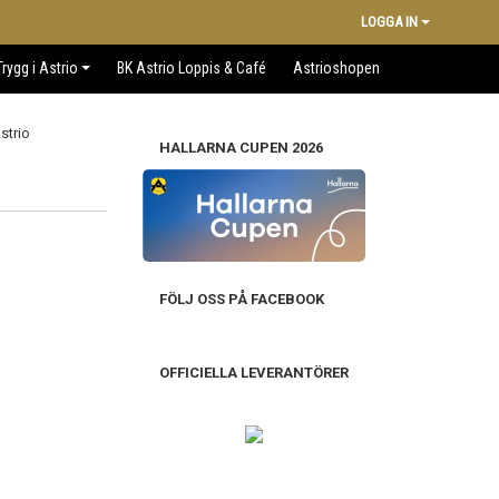
LOGGA IN
Trygg i Astrio
BK Astrio Loppis & Café
Astrioshopen
HALLARNA CUPEN 2026
FÖLJ OSS PÅ FACEBOOK
OFFICIELLA LEVERANTÖRER