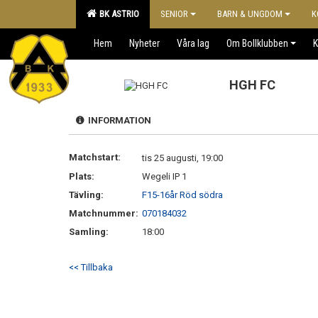
BK ASTRIO
SENIOR
BARN & UNGDOM
K
Hem
Nyheter
Våra lag
Om Bollklubben
K
HGH FC
INFORMATION
Matchstart:
tis 25 augusti, 19:00
Plats:
Wegeli IP 1
Tävling:
F15-16år Röd södra
Matchnummer:
070184032
Samling:
18:00
<< Tillbaka