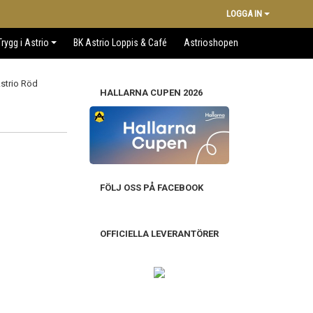
LOGGA IN
Trygg i Astrio
BK Astrio Loppis & Café
Astrioshopen
HALLARNA CUPEN 2026
FÖLJ OSS PÅ FACEBOOK
OFFICIELLA LEVERANTÖRER