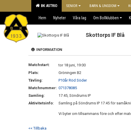
BK ASTRIO
SENIOR
BARN & UNGDOM
K
Hem
Nyheter
Våra lag
Om Bollklubben
K
Skottorps IF Blå
INFORMATION
Matchstart:
tor 18 juni, 19:00
Plats:
Gröningen B2
Tävling:
P10år Röd Söder
Matchnummer:
071378085
Samling:
17:45, Söndrums IP
Aktivitetsinfo:
Samling på Söndrums IP 17:45 för samåknin
Vi byter om tillsammans före och efter ma
<< Tillbaka