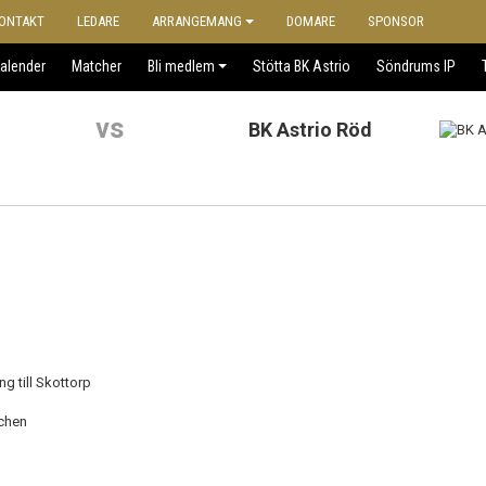
ONTAKT
LEDARE
ARRANGEMANG
DOMARE
SPONSOR
alender
Matcher
Bli medlem
Stötta BK Astrio
Söndrums IP
vs
BK Astrio Röd
g till Skottorp
tchen