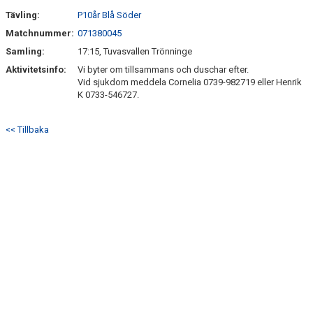
SÖNDRUMS IP
Tävling:
P10år Blå Söder
TRYGG I ASTRIO
Matchnummer:
071380045
Samling:
17:15, Tuvasvallen Trönninge
BK ASTRIO LOPPIS & CAFÉ
Aktivitetsinfo:
Vi byter om tillsammans och duschar efter.
Vid sjukdom meddela Cornelia 0739-982719 eller Henrik
ASTRIOSHOPEN
K 0733-546727.
<< Tillbaka