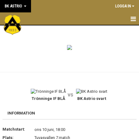
BK ASTRIO
LOGGA IN
HEM
NYHETER
VÅRA LAG
OM BOLLKLUBBEN
KALENDER
vs
Trönninge IF BLÅ
BK Astrio svart
MATCHER
BLI MEDLEM
INFORMATION
STÖTTA BK ASTRIO
Matchstart:
ons 10 juni, 18:00
Plats:
Tuvasvallen 7:match