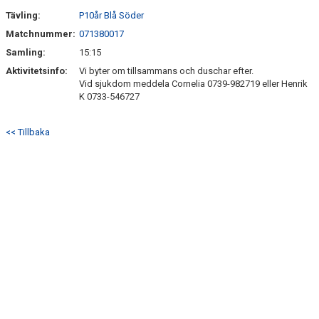
SÖNDRUMS IP
Tävling:
P10år Blå Söder
TRYGG I ASTRIO
Matchnummer:
071380017
Samling:
15:15
BK ASTRIO LOPPIS & CAFÉ
Aktivitetsinfo:
Vi byter om tillsammans och duschar efter.
Vid sjukdom meddela Cornelia 0739-982719 eller Henrik
ASTRIOSHOPEN
K 0733-546727
<< Tillbaka