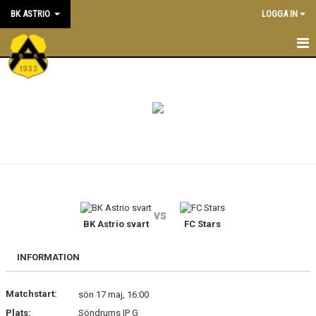
BK ASTRIO
LOGGA IN
HEM
NYHETER
VÅRA LAG
OM BOLLKLUBBEN
KALENDER
vs
BK Astrio svart
FC Stars
MATCHER
BLI MEDLEM
INFORMATION
STÖTTA BK ASTRIO
Matchstart:
sön 17 maj, 16:00
Plats:
Söndrums IP G