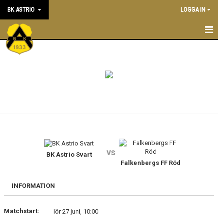
BK ASTRIO
LOGGA IN
HEM
NYHETER
VÅRA LAG
OM BOLLKLUBBEN
KALENDER
vs
BK Astrio Svart
MATCHER
Falkenbergs FF Röd
BLI MEDLEM
INFORMATION
STÖTTA BK ASTRIO
Matchstart:
lör 27 juni, 10:00