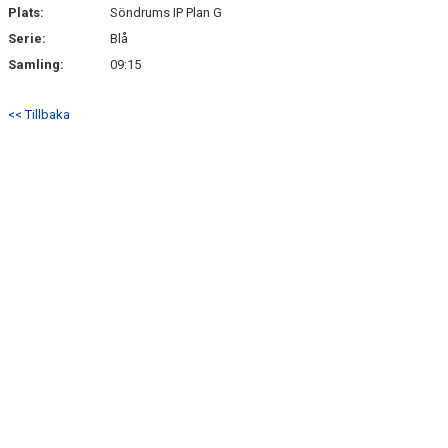
SÖNDRUMS IP
Plats:
Söndrums IP Plan G
Serie:
Blå
TRYGG I ASTRIO
Samling:
09:15
BK ASTRIO LOPPIS & CAFÉ
<< Tillbaka
ASTRIOSHOPEN