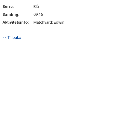
SÖNDRUMS IP
Serie:
Blå
TRYGG I ASTRIO
Samling:
09:15
Aktivitetsinfo:
Matchvärd: Edwin
BK ASTRIO LOPPIS & CAFÉ
<< Tillbaka
ASTRIOSHOPEN