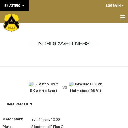
BK ASTRIO
LOGGA IN
HEM
NYHETER
VÅRA LAG
OM BOLLKLUBBEN
KALENDER
vs
BK Astrio Svart
Halmstads BK Vit
MATCHER
BLI MEDLEM
INFORMATION
STÖTTA BK ASTRIO
Matchstart:
sön 14 juni, 10:00
Plats:
Söndrums IP Plan G