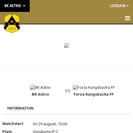
BK ASTRIO
LOGGA IN
HEM
NYHETER
VÅRA LAG
OM BOLLKLUBBEN
KALENDER
vs
BK Astrio
Forza Kungsbacka FF
MATCHER
BLI MEDLEM
INFORMATION
STÖTTA BK ASTRIO
Matchstart:
lör 29 augusti, 10:00
Plats:
Söndrums IP C