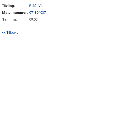
SÖNDRUMS IP
Tävling:
P13år Vit
TRYGG I ASTRIO
Matchnummer:
071304037
Samling:
09:00
BK ASTRIO LOPPIS & CAFÉ
<< Tillbaka
ASTRIOSHOPEN