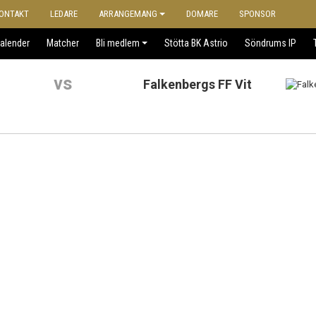
ONTAKT
LEDARE
ARRANGEMANG
DOMARE
SPONSOR
alender
Matcher
Bli medlem
Stötta BK Astrio
Söndrums IP
vs
Falkenbergs FF Vit