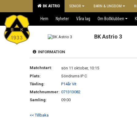
BK ASTRIO
SENIOR
BARN & UNGDOM
K
Hem
Nyheter
Våra lag
Om Bollklubben
K
BK Astrio 3
INFORMATION
Matchstart:
sön 11 oktober, 10:15
Plats:
Söndrums IP C
Tävling:
P14år Vit
Matchnummer:
071313082
Samling:
09:00
<< Tillbaka