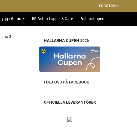
LOGGA IN
Trygg i Astrio
BK Astrio Loppis & Café
Astrioshopen
HALLARNA CUPEN 2026
FÖLJ OSS PÅ FACEBOOK
OFFICIELLA LEVERANTÖRER