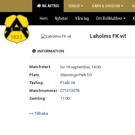
BK ASTRIO
SENIOR
BARN & UNGDOM
K
Hem
Nyheter
Våra lag
Om Bollklubben
K
Laholms FK vit
INFORMATION
Matchstart:
lör 19 september, 14:00
Plats:
Glänninge Park D3
Tävling:
P14år Vit
Matchnummer:
071313078
Samling:
11:00
<< Tillbaka