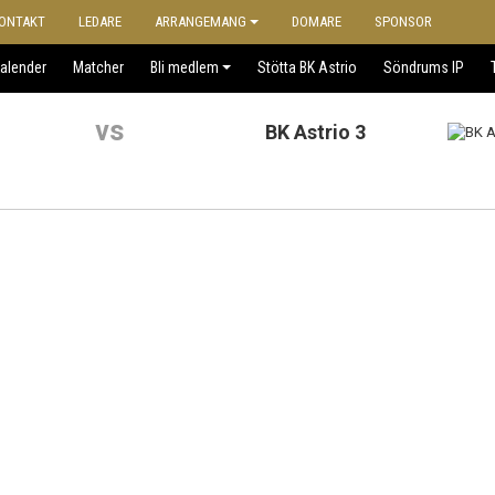
ONTAKT
LEDARE
ARRANGEMANG
DOMARE
SPONSOR
alender
Matcher
Bli medlem
Stötta BK Astrio
Söndrums IP
vs
BK Astrio 3