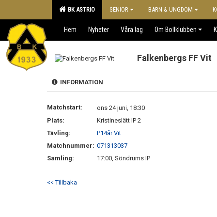
BK ASTRIO
SENIOR
BARN & UNGDOM
K
Hem
Nyheter
Våra lag
Om Bollklubben
K
Falkenbergs FF Vit
INFORMATION
Matchstart:
ons 24 juni, 18:30
Plats:
Kristineslätt IP 2
Tävling:
P14år Vit
Matchnummer:
071313037
Samling:
17:00, Söndrums IP
<< Tillbaka