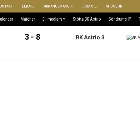
ONTAKT
LEDARE
ARRANGEMANG
DOMARE
SPONSOR
alender
Matcher
Bli medlem
Stötta BK Astrio
Söndrums IP
3 - 8
BK Astrio 3