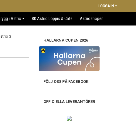
LOGGA IN
Trygg i Astrio
BK Astrio Loppis & Café
Astrioshopen
HALLARNA CUPEN 2026
FÖLJ OSS PÅ FACEBOOK
OFFICIELLA LEVERANTÖRER