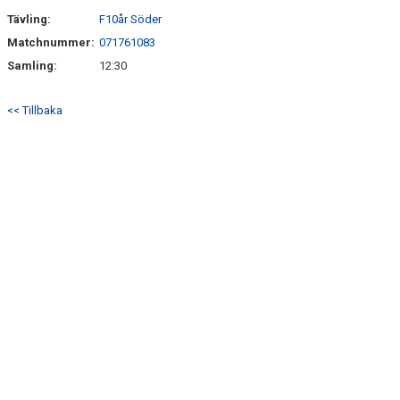
SÖNDRUMS IP
Tävling:
F10år Söder
TRYGG I ASTRIO
Matchnummer:
071761083
Samling:
12:30
BK ASTRIO LOPPIS & CAFÉ
<< Tillbaka
ASTRIOSHOPEN