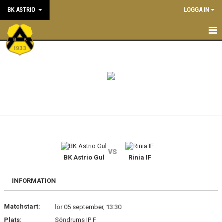
BK ASTRIO
LOGGA IN
HEM
NYHETER
VÅRA LAG
OM BOLLKLUBBEN
KALENDER
vs
BK Astrio Gul
Rinia IF
MATCHER
BLI MEDLEM
INFORMATION
STÖTTA BK ASTRIO
Matchstart:
lör 05 september, 13:30
Plats:
Söndrums IP F