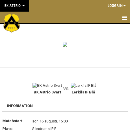
BK ASTRIO
LOGGA IN
HEM
NYHETER
VÅRA LAG
OM BOLLKLUBBEN
KALENDER
vs
BK Astrio Svart
Lerkils IF Blå
MATCHER
BLI MEDLEM
INFORMATION
STÖTTA BK ASTRIO
Matchstart:
sön 16 augusti, 15:00
Plats:
Söndrums IP F