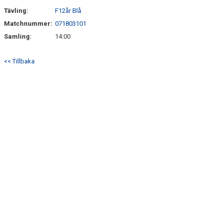
SÖNDRUMS IP
Tävling:
F12år Blå
TRYGG I ASTRIO
Matchnummer:
071803101
Samling:
14:00
BK ASTRIO LOPPIS & CAFÉ
<< Tillbaka
ASTRIOSHOPEN