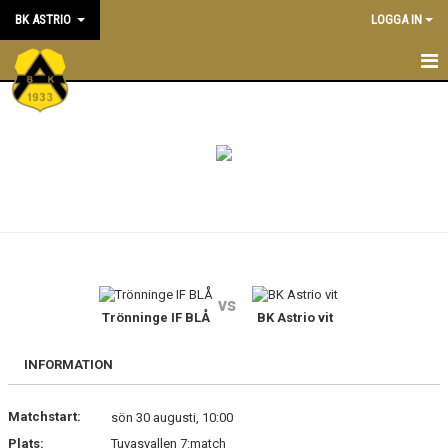
BK ASTRIO
LOGGA IN
HEM
NYHETER
VÅRA LAG
OM BOLLKLUBBEN
KALENDER
vs
Trönninge IF BLÅ
BK Astrio vit
MATCHER
BLI MEDLEM
INFORMATION
STÖTTA BK ASTRIO
Matchstart:
sön 30 augusti, 10:00
Plats:
Tuvasvallen 7:match