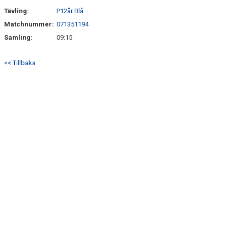
SÖNDRUMS IP
Tävling:
P12år Blå
TRYGG I ASTRIO
Matchnummer:
071351194
Samling:
09:15
BK ASTRIO LOPPIS & CAFÉ
<< Tillbaka
ASTRIOSHOPEN