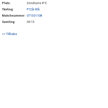
SÖNDRUMS IP
Plats:
Söndrums IP E
Tävling:
P12år Blå
TRYGG I ASTRIO
Matchnummer:
071351108
BK ASTRIO LOPPIS & CAFÉ
Samling:
09:15
ASTRIOSHOPEN
<< Tillbaka