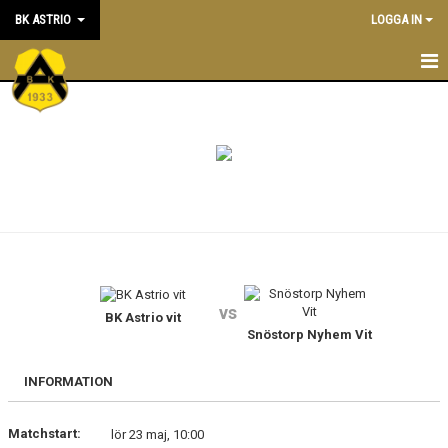
BK ASTRIO
LOGGA IN
HEM
NYHETER
VÅRA LAG
OM BOLLKLUBBEN
KALENDER
vs
BK Astrio vit
MATCHER
Snöstorp Nyhem Vit
BLI MEDLEM
INFORMATION
STÖTTA BK ASTRIO
Matchstart:
lör 23 maj, 10:00