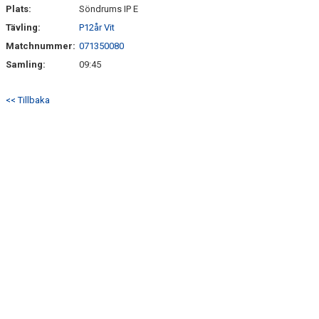
SÖNDRUMS IP
Plats:
Söndrums IP E
Tävling:
P12år Vit
TRYGG I ASTRIO
Matchnummer:
071350080
BK ASTRIO LOPPIS & CAFÉ
Samling:
09:45
ASTRIOSHOPEN
<< Tillbaka