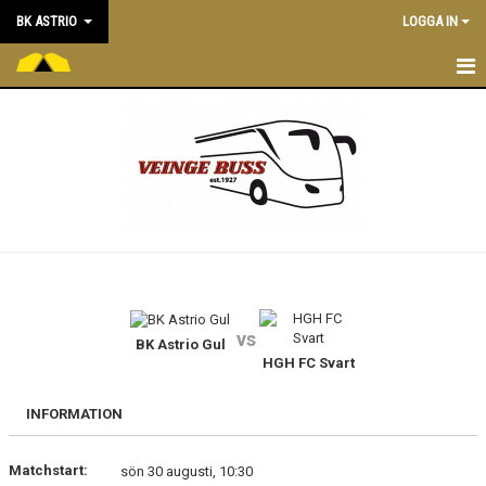
BK ASTRIO
LOGGA IN
HEM
NYHETER
VÅRA LAG
OM BOLLKLUBBEN
KALENDER
vs
BK Astrio Gul
MATCHER
HGH FC Svart
BLI MEDLEM
INFORMATION
STÖTTA BK ASTRIO
Matchstart:
sön 30 augusti, 10:30