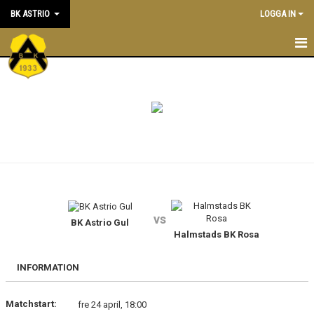
BK ASTRIO
LOGGA IN
HEM
NYHETER
VÅRA LAG
OM BOLLKLUBBEN
KALENDER
vs
BK Astrio Gul
MATCHER
Halmstads BK Rosa
BLI MEDLEM
INFORMATION
STÖTTA BK ASTRIO
Matchstart:
fre 24 april, 18:00