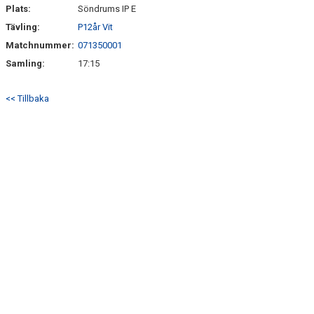
SÖNDRUMS IP
Plats:
Söndrums IP E
Tävling:
P12år Vit
TRYGG I ASTRIO
Matchnummer:
071350001
BK ASTRIO LOPPIS & CAFÉ
Samling:
17:15
ASTRIOSHOPEN
<< Tillbaka