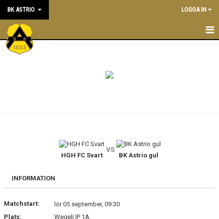
BK ASTRIO
LOGGA IN
HEM
NYHETER
VÅRA LAG
OM BOLLKLUBBEN
KALENDER
vs
HGH FC Svart
BK Astrio gul
MATCHER
BLI MEDLEM
INFORMATION
STÖTTA BK ASTRIO
Matchstart:
lör 05 september, 09:30
Plats:
Wegeli IP 1A