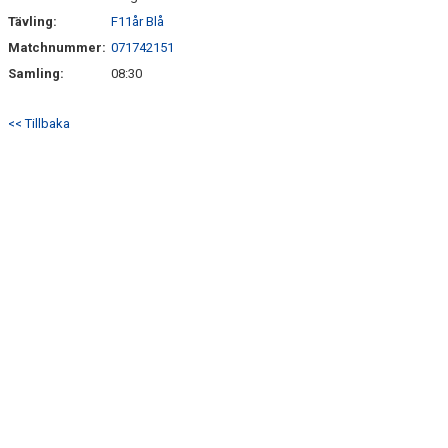
SÖNDRUMS IP
Tävling:
F11år Blå
TRYGG I ASTRIO
Matchnummer:
071742151
Samling:
08:30
BK ASTRIO LOPPIS & CAFÉ
<< Tillbaka
ASTRIOSHOPEN