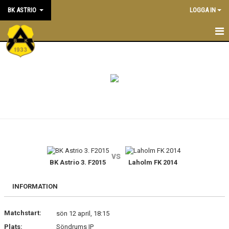
BK ASTRIO
LOGGA IN
HEM
NYHETER
VÅRA LAG
OM BOLLKLUBBEN
KALENDER
vs
BK Astrio 3. F2015
Laholm FK 2014
MATCHER
BLI MEDLEM
INFORMATION
STÖTTA BK ASTRIO
Matchstart:
sön 12 april, 18:15
Plats:
Söndrums IP