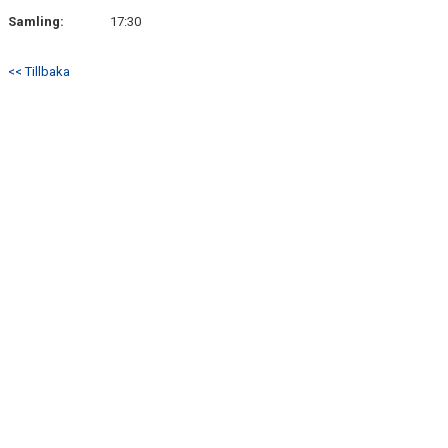
SÖNDRUMS IP
Samling:
17:30
TRYGG I ASTRIO
<< Tillbaka
BK ASTRIO LOPPIS & CAFÉ
ASTRIOSHOPEN