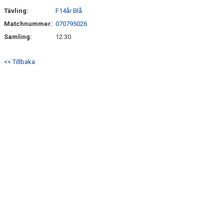
SÖNDRUMS IP
Tävling:
F14år Blå
TRYGG I ASTRIO
Matchnummer:
070795026
Samling:
12:30
BK ASTRIO LOPPIS & CAFÉ
<< Tillbaka
ASTRIOSHOPEN