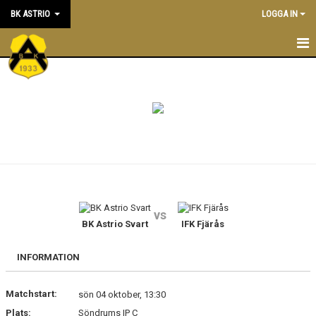
BK ASTRIO
LOGGA IN
HEM
NYHETER
VÅRA LAG
OM BOLLKLUBBEN
KALENDER
vs
BK Astrio Svart
IFK Fjärås
MATCHER
BLI MEDLEM
INFORMATION
STÖTTA BK ASTRIO
Matchstart:
sön 04 oktober, 13:30
Plats:
Söndrums IP C