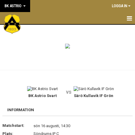
BK ASTRIO
LOGGA IN
HEM
NYHETER
VÅRA LAG
OM BOLLKLUBBEN
KALENDER
vs
BK Astrio Svart
Särö Kullavik IF Grön
MATCHER
BLI MEDLEM
INFORMATION
STÖTTA BK ASTRIO
Matchstart:
sön 16 augusti, 14:30
Plats:
Söndrums IP C