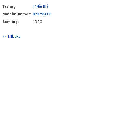
SÖNDRUMS IP
Tävling:
F14år Blå
TRYGG I ASTRIO
Matchnummer:
070795005
Samling:
13:30
BK ASTRIO LOPPIS & CAFÉ
<< Tillbaka
ASTRIOSHOPEN