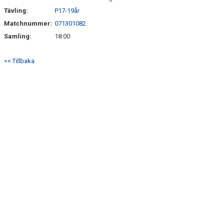
SÖNDRUMS IP
Tävling:
P17-19år
TRYGG I ASTRIO
Matchnummer:
071301082
Samling:
18:00
BK ASTRIO LOPPIS & CAFÉ
<< Tillbaka
ASTRIOSHOPEN