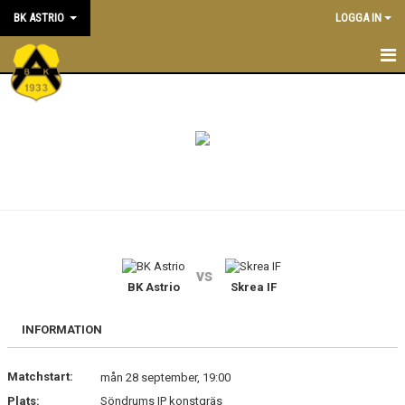
BK ASTRIO
LOGGA IN
HEM
NYHETER
VÅRA LAG
OM BOLLKLUBBEN
KALENDER
vs
BK Astrio
Skrea IF
MATCHER
BLI MEDLEM
INFORMATION
STÖTTA BK ASTRIO
Matchstart:
mån 28 september, 19:00
Plats:
Söndrums IP konstgräs