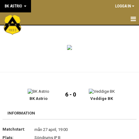
BK ASTRIO
LOGGA IN
HEM
NYHETER
VÅRA LAG
OM BOLLKLUBBEN
KALENDER
6 - 0
BK Astrio
Veddige BK
MATCHER
BLI MEDLEM
INFORMATION
STÖTTA BK ASTRIO
Matchstart:
mån 27 april, 19:00
Plats:
Söndrums IP B