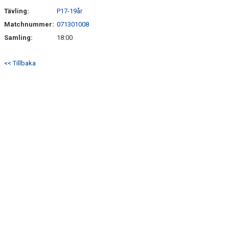
SÖNDRUMS IP
Tävling:
P17-19år
TRYGG I ASTRIO
Matchnummer:
071301008
Samling:
18:00
BK ASTRIO LOPPIS & CAFÉ
<< Tillbaka
ASTRIOSHOPEN