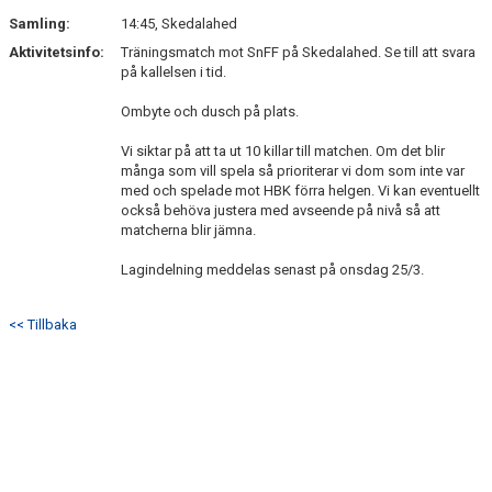
SÖNDRUMS IP
Samling:
14:45, Skedalahed
TRYGG I ASTRIO
Aktivitetsinfo:
Träningsmatch mot SnFF på Skedalahed. Se till att svara
på kallelsen i tid.
BK ASTRIO LOPPIS & CAFÉ
Ombyte och dusch på plats.
ASTRIOSHOPEN
Vi siktar på att ta ut 10 killar till matchen. Om det blir
många som vill spela så prioriterar vi dom som inte var
med och spelade mot HBK förra helgen. Vi kan eventuellt
också behöva justera med avseende på nivå så att
matcherna blir jämna.
Lagindelning meddelas senast på onsdag 25/3.
<< Tillbaka