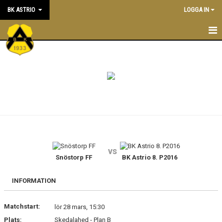
BK ASTRIO
LOGGA IN
HEM
NYHETER
VÅRA LAG
OM BOLLKLUBBEN
KALENDER
vs
Snöstorp FF
BK Astrio 8. P2016
MATCHER
BLI MEDLEM
INFORMATION
STÖTTA BK ASTRIO
Matchstart:
lör 28 mars, 15:30
Plats:
Skedalahed - Plan B