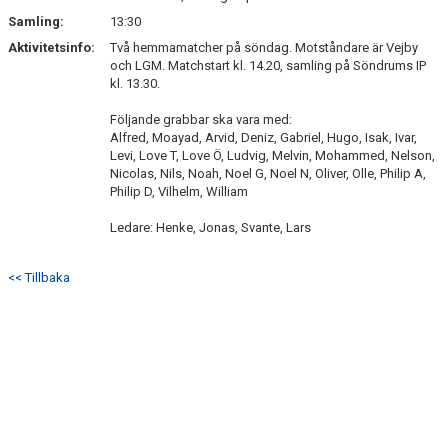
SÖNDRUMS IP
Samling:
13:30
TRYGG I ASTRIO
Aktivitetsinfo:
Två hemmamatcher på söndag. Motståndare är Vejby
och LGM. Matchstart kl. 14.20, samling på Söndrums IP
kl. 13.30.
BK ASTRIO LOPPIS & CAFÉ
Följande grabbar ska vara med:
ASTRIOSHOPEN
Alfred, Moayad, Arvid, Deniz, Gabriel, Hugo, Isak, Ivar,
Levi, Love T, Love Ö, Ludvig, Melvin, Mohammed, Nelson,
Nicolas, Nils, Noah, Noel G, Noel N, Oliver, Olle, Philip A,
Philip D, Vilhelm, William
Ledare: Henke, Jonas, Svante, Lars
<< Tillbaka