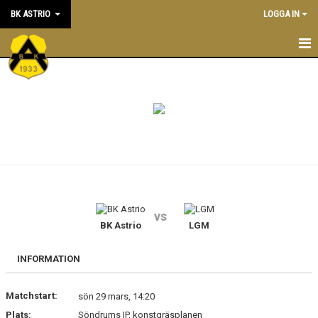
BK ASTRIO
LOGGA IN
HEM
NYHETER
VÅRA LAG
OM BOLLKLUBBEN
KALENDER
vs
BK Astrio
LGM
MATCHER
BLI MEDLEM
INFORMATION
STÖTTA BK ASTRIO
Matchstart:
sön 29 mars, 14:20
Plats:
Söndrums IP, konstgräsplanen