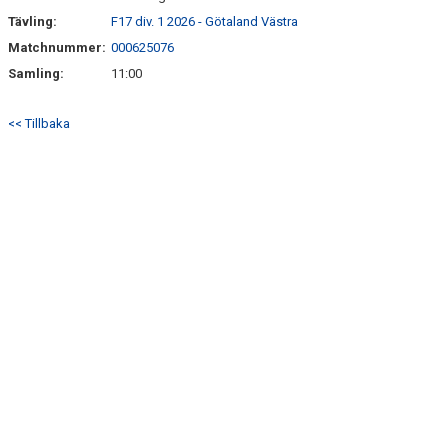
SÖNDRUMS IP
Tävling:
F17 div. 1 2026 - Götaland Västra
TRYGG I ASTRIO
Matchnummer:
000625076
Samling:
11:00
BK ASTRIO LOPPIS & CAFÉ
<< Tillbaka
ASTRIOSHOPEN