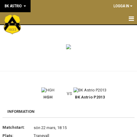
BK ASTRIO
LOGGA IN
HEM
NYHETER
VÅRA LAG
OM BOLLKLUBBEN
KALENDER
vs
HGH
BK Astrio P2013
MATCHER
BLI MEDLEM
INFORMATION
STÖTTA BK ASTRIO
Matchstart:
sön 22 mars, 18:15
Plats:
Tranevall