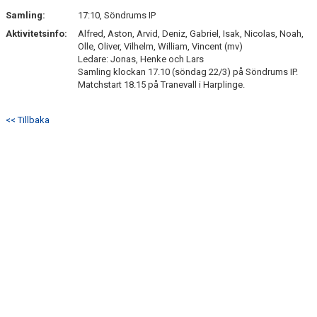
SÖNDRUMS IP
Samling:
17:10, Söndrums IP
TRYGG I ASTRIO
Aktivitetsinfo:
Alfred, Aston, Arvid, Deniz, Gabriel, Isak, Nicolas, Noah,
Olle, Oliver, Vilhelm, William, Vincent (mv)
Ledare: Jonas, Henke och Lars
BK ASTRIO LOPPIS & CAFÉ
Samling klockan 17.10 (söndag 22/3) på Söndrums IP.
Matchstart 18.15 på Tranevall i Harplinge.
ASTRIOSHOPEN
<< Tillbaka