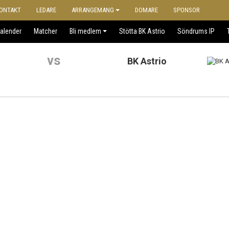
ONTAKT
LEDARE
ARRANGEMANG
DOMARE
SPONSOR
alender
Matcher
Bli medlem
Stötta BK Astrio
Söndrums IP
vs
BK Astrio