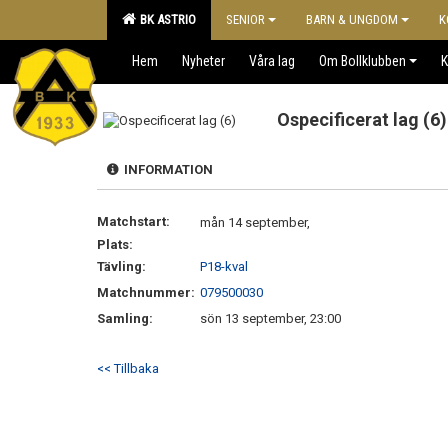
BK ASTRIO
SENIOR
BARN & UNGDOM
K
Hem
Nyheter
Våra lag
Om Bollklubben
K
Ospecificerat lag (6)
INFORMATION
Matchstart:
mån 14 september,
Plats:
Tävling:
P18-kval
Matchnummer:
079500030
Samling:
sön 13 september, 23:00
<< Tillbaka