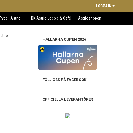
LOGGA IN
Trygg i Astrio
BK Astrio Loppis & Café
Astrioshopen
HALLARNA CUPEN 2026
FÖLJ OSS PÅ FACEBOOK
OFFICIELLA LEVERANTÖRER