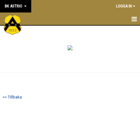
BK ASTRIO
LOGGA IN
HEM
NYHETER
VÅRA LAG
OM BOLLKLUBBEN
KALENDER
<< Tillbaka
MATCHER
BLI MEDLEM
STÖTTA BK ASTRIO