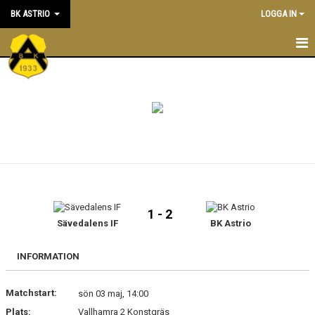
BK ASTRIO
LOGGA IN
HEM
NYHETER
VÅRA LAG
OM BOLLKLUBBEN
KALENDER
1 - 2
Sävedalens IF
BK Astrio
MATCHER
BLI MEDLEM
INFORMATION
STÖTTA BK ASTRIO
Matchstart:
sön 03 maj, 14:00
Plats:
Vallhamra 2 Konstgräs