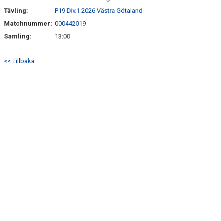
SÖNDRUMS IP
Tävling:
P19 Div.1 2026 Västra Götaland
TRYGG I ASTRIO
Matchnummer:
000442019
Samling:
13:00
BK ASTRIO LOPPIS & CAFÉ
<< Tillbaka
ASTRIOSHOPEN