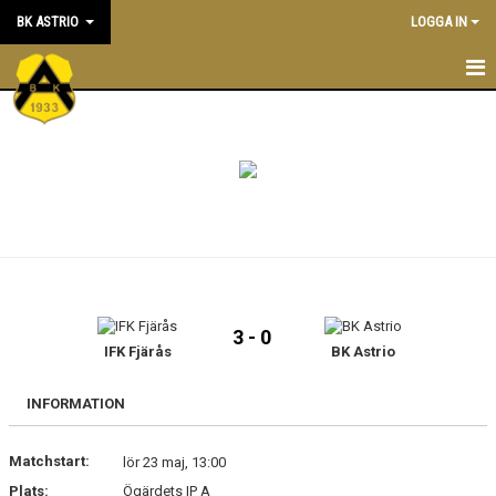
BK ASTRIO
LOGGA IN
HEM
NYHETER
VÅRA LAG
OM BOLLKLUBBEN
KALENDER
3 - 0
IFK Fjärås
BK Astrio
MATCHER
BLI MEDLEM
INFORMATION
STÖTTA BK ASTRIO
Matchstart:
lör 23 maj, 13:00
Plats:
Ögärdets IP A