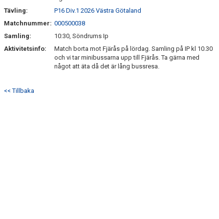
SÖNDRUMS IP
Tävling:
P16 Div.1 2026 Västra Götaland
TRYGG I ASTRIO
Matchnummer:
000500038
Samling:
10:30, Söndrums Ip
BK ASTRIO LOPPIS & CAFÉ
Aktivitetsinfo:
Match borta mot Fjärås på lördag. Samling på IP kl 10.30
och vi tar minibussarna upp till Fjärås. Ta gärna med
ASTRIOSHOPEN
något att äta då det är lång bussresa.
<< Tillbaka