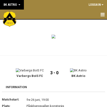
BK ASTRIO
LOGGA IN
HEM
NYHETER
VÅRA LAG
OM BOLLKLUBBEN
KALENDER
3 - 0
Varbergs BoIS FC
BK Astrio
MATCHER
BLI MEDLEM
INFORMATION
STÖTTA BK ASTRIO
Matchstart:
fre 26 juni, 19:00
Plats:
Påskbergsvallen konstgräs