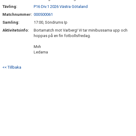
SÖNDRUMS IP
Tävling:
P16 Div.1 2026 Västra Götaland
TRYGG I ASTRIO
Matchnummer:
000500061
Samling:
17:00, Söndrums Ip
BK ASTRIO LOPPIS & CAFÉ
Aktivitetsinfo:
Bortamatch mot Varberg! Vi tar minibussarna upp och
hoppas på en fin fotbollsfredag.
ASTRIOSHOPEN
Mvh
Ledarna
<< Tillbaka