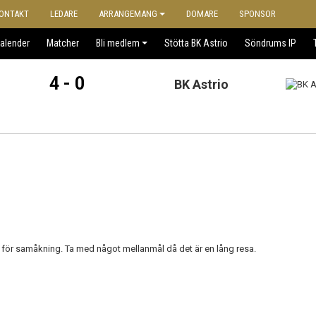
ONTAKT
LEDARE
ARRANGEMANG
DOMARE
SPONSOR
alender
Matcher
Bli medlem
Stötta BK Astrio
Söndrums IP
4 - 0
BK Astrio
 för samåkning. Ta med något mellanmål då det är en lång resa.