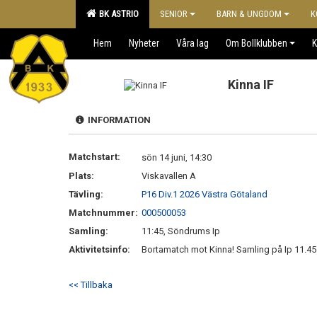
BK ASTRIO
SENIOR
BARN & UNGDOM
K
Hem
Nyheter
Våra lag
Om Bollklubben
K
Kinna IF
INFORMATION
Matchstart:
sön 14 juni, 14:30
Plats:
Viskavallen A
Tävling:
P16 Div.1 2026 Västra Götaland
Matchnummer:
000500053
Samling:
11:45, Söndrums Ip
Aktivitetsinfo:
Bortamatch mot Kinna! Samling på Ip 11.45
<< Tillbaka