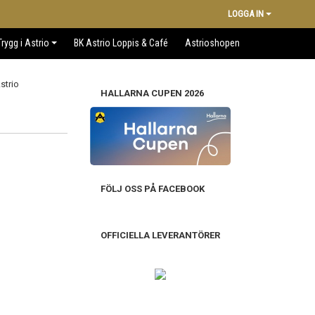
LOGGA IN
Trygg i Astrio
BK Astrio Loppis & Café
Astrioshopen
HALLARNA CUPEN 2026
FÖLJ OSS PÅ FACEBOOK
OFFICIELLA LEVERANTÖRER