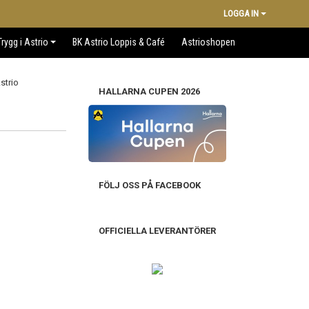
LOGGA IN
Trygg i Astrio
BK Astrio Loppis & Café
Astrioshopen
HALLARNA CUPEN 2026
FÖLJ OSS PÅ FACEBOOK
OFFICIELLA LEVERANTÖRER