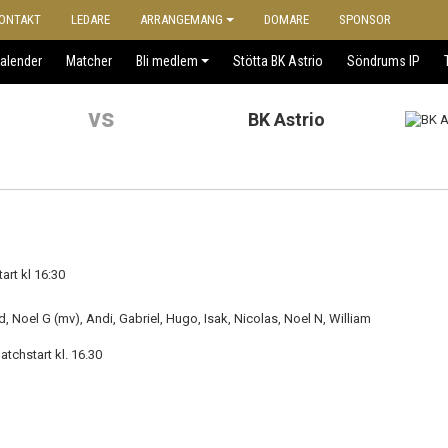
ONTAKT
LEDARE
ARRANGEMANG
DOMARE
SPONSOR
alender
Matcher
Bli medlem
Stötta BK Astrio
Söndrums IP
vs
BK Astrio
art kl 16:30
oel G (mv), Andi, Gabriel, Hugo, Isak, Nicolas, Noel N, William
atchstart kl. 16.30