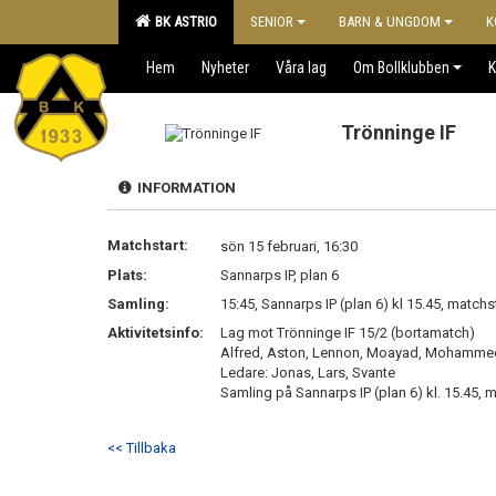
BK ASTRIO
SENIOR
BARN & UNGDOM
K
Hem
Nyheter
Våra lag
Om Bollklubben
K
Trönninge IF
INFORMATION
Matchstart:
sön 15 februari, 16:30
Plats:
Sannarps IP, plan 6
Samling:
15:45, Sannarps IP (plan 6) kl 15.45, matchst
Aktivitetsinfo:
Lag mot Trönninge IF 15/2 (bortamatch)
Alfred, Aston, Lennon, Moayad, Mohammed, N
Ledare: Jonas, Lars, Svante
Samling på Sannarps IP (plan 6) kl. 15.45, m
<< Tillbaka