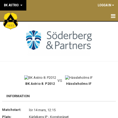
BK ASTRIO
LOGGA IN
HEM
NYHETER
VÅRA LAG
OM BOLLKLUBBEN
KALENDER
vs
BK Astrio 8. P2012
Hässleholms IF
MATCHER
BLI MEDLEM
INFORMATION
STÖTTA BK ASTRIO
Matchstart:
lör 14 mars, 12:15
Plats:
Kärlekens IP - Konstgräset