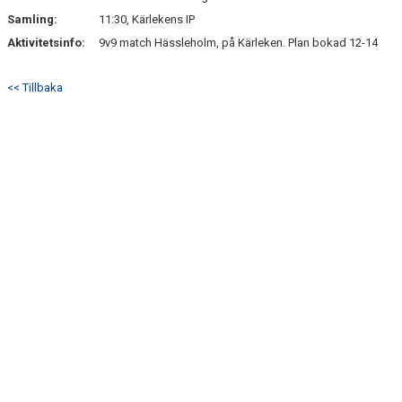
SÖNDRUMS IP
Samling:
11:30, Kärlekens IP
TRYGG I ASTRIO
Aktivitetsinfo:
9v9 match Hässleholm, på Kärleken. Plan bokad 12-14
BK ASTRIO LOPPIS & CAFÉ
<< Tillbaka
ASTRIOSHOPEN