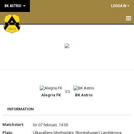
BK ASTRIO
LOGGA IN
HEM
NYHETER
VÅRA LAG
OM BOLLKLUBBEN
KALENDER
vs
Alegria FK
BK Astrio
MATCHER
BLI MEDLEM
INFORMATION
STÖTTA BK ASTRIO
Matchstart:
lör 07 februari, 14:30
Plats:
Ulkavallens Idrottsplats, (Borstahusen) Landskrona