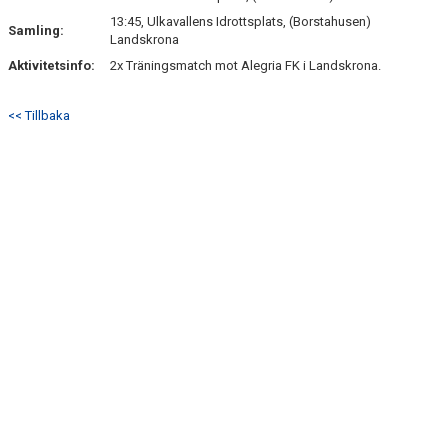
SÖNDRUMS IP
13:45, Ulkavallens Idrottsplats, (Borstahusen)
Samling:
Landskrona
TRYGG I ASTRIO
Aktivitetsinfo:
2x Träningsmatch mot Alegria FK i Landskrona.
BK ASTRIO LOPPIS & CAFÉ
<< Tillbaka
ASTRIOSHOPEN