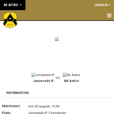
BK ASTRIO
LOGGA IN
HEM
NYHETER
VÅRA LAG
OM BOLLKLUBBEN
KALENDER
vs
Jonsereds IF
BK Astrio
MATCHER
BLI MEDLEM
INFORMATION
STÖTTA BK ASTRIO
Matchstart:
sön 30 augusti, 13:00
Plats:
Jonsereds IP 1 Konstgräs