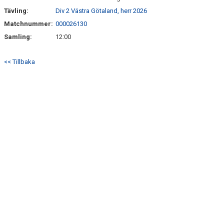
SÖNDRUMS IP
Tävling:
Div 2 Västra Götaland, herr 2026
TRYGG I ASTRIO
Matchnummer:
000026130
Samling:
12:00
BK ASTRIO LOPPIS & CAFÉ
<< Tillbaka
ASTRIOSHOPEN