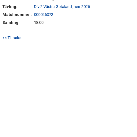
SÖNDRUMS IP
Tävling:
Div 2 Västra Götaland, herr 2026
TRYGG I ASTRIO
Matchnummer:
000026072
Samling:
18:00
BK ASTRIO LOPPIS & CAFÉ
<< Tillbaka
ASTRIOSHOPEN