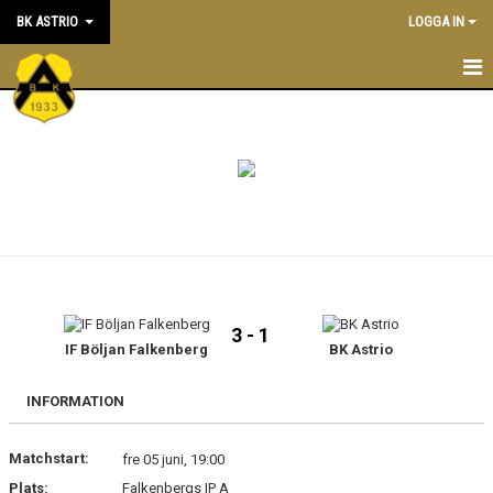
BK ASTRIO
LOGGA IN
HEM
NYHETER
VÅRA LAG
OM BOLLKLUBBEN
KALENDER
3 - 1
IF Böljan Falkenberg
BK Astrio
MATCHER
BLI MEDLEM
INFORMATION
STÖTTA BK ASTRIO
Matchstart:
fre 05 juni, 19:00
Plats:
Falkenbergs IP A