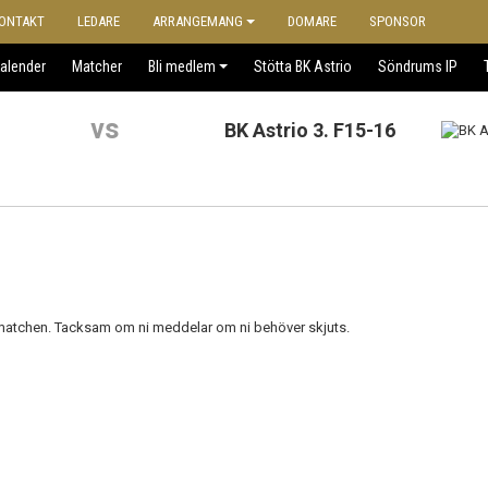
ONTAKT
LEDARE
ARRANGEMANG
DOMARE
SPONSOR
alender
Matcher
Bli medlem
Stötta BK Astrio
Söndrums IP
vs
BK Astrio 3. F15-16
 matchen. Tacksam om ni meddelar om ni behöver skjuts.