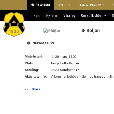
BK ASTRIO
SENIOR
BARN & UNGDOM
K
Hem
Nyheter
Våra lag
Om Bollklubben
K
IF Böljan
INFORMATION
Matchstart:
lör 28 mars, 14:00
Plats:
Tånga Fotbollsplan
Samling:
12:20, Söndrums IP
Aktivitetsinfo:
Vi kommer behöva hjälp med transport till
<< Tillbaka